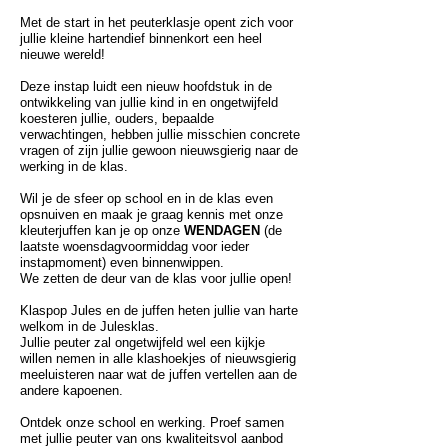
Met de start in het peuterklasje opent zich voor
jullie kleine hartendief binnenkort een heel
nieuwe wereld!
Deze instap luidt een nieuw hoofdstuk in de
ontwikkeling van jullie kind in en ongetwijfeld
koesteren jullie, ouders, bepaalde
verwachtingen, hebben jullie misschien concrete
vragen of zijn jullie gewoon nieuwsgierig naar de
werking in de klas.
Wil je de sfeer op school en in de klas even
opsnuiven en maak je graag kennis met onze
kleuterjuffen kan je op onze
WENDAGEN
(de
laatste woensdagvoormiddag voor ieder
instapmoment) even binnenwippen.
We zetten de deur van de klas voor jullie open!
Klaspop Jules en de juffen heten jullie van harte
welkom in de Julesklas.
Jullie peuter zal ongetwijfeld wel een kijkje
willen nemen in alle klashoekjes of nieuwsgierig
meeluisteren naar wat de juffen vertellen aan de
andere kapoenen.
Ontdek onze school en werking. Proef samen
met jullie peuter van ons kwaliteitsvol aanbod