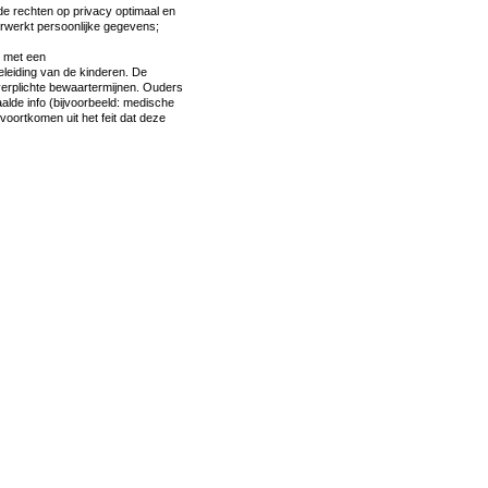
e rechten op privacy optimaal en
rwerkt persoonlijke gegevens;
d met een
leiding van de kinderen. De
 verplichte bewaartermijnen. Ouders
alde info (bijvoorbeeld: medische
voortkomen uit het feit dat deze