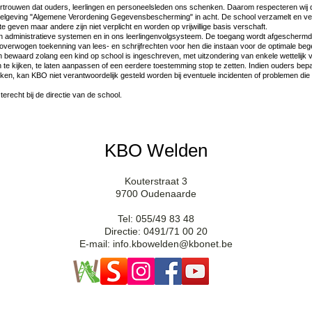
trouwen dat ouders, leerlingen en personeelsleden ons schenken. Daarom respecteren wij d
elgeving "Algemene Verordening Gegevensbescherming" in acht. De school verzamelt en ve
 geven maar andere zijn niet verplicht en worden op vrijwillige basis verschaft.
 administratieve systemen en in ons leerlingenvolgsysteem. De toegang wordt afgescherm
verwogen toekenning van lees- en schrijfrechten voor hen die instaan voor de optimale bege
en bewaard zolang een kind op school is ingeschreven, met uitzondering van enkele wettelijk
te kijken, te laten aanpassen of een eerdere toestemming stop te zetten. Indien ouders bepa
en, kan KBO niet verantwoordelijk gesteld worden bij eventuele incidenten of problemen die 
recht bij de directie van de school.
KBO Welden
Kouterstraat 3
9700 Oudenaarde
Tel: 055/49 83 48
Directie: 0491/71 00 20
E-mail: info.kbowelden@kbonet.be