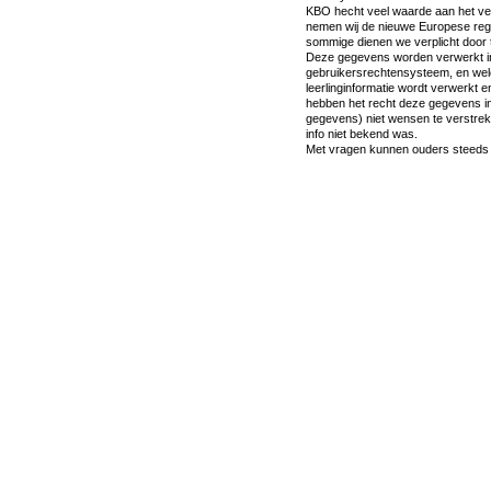
KBO hecht veel waarde aan het ver
nemen wij de nieuwe Europese reg
sommige dienen we verplicht door te
Deze gegevens worden verwerkt in
gebruikersrechtensysteem, en welo
leerlinginformatie wordt verwerkt 
hebben het recht deze gegevens in 
gegevens) niet wensen te verstrekk
info niet bekend was.
Met vragen kunnen ouders steeds te